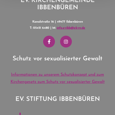
EV. KIRCHENGEMEINDE
IBBENBÜREN
Kanalstraße 16 | 49477 Ibbenbüren
T: 05451 6480 | M:
info.evibb@ekvw.de
Schutz vor sexualisierter Gewalt
Informationen zu unserem Schutzkonzept und zum
Kirchengesetz zum Schutz vor sexualisierter Gewalt
EV. STIFTUNG IBBENBÜREN