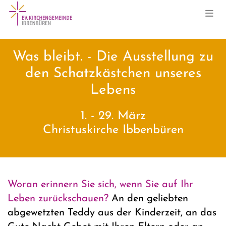
Was bleibt. -
Die Ausstellung zu
den Schatzkästchen unseres
Lebens
1. - 29. März
Christuskirche Ibbenbüren
Woran erinnern Sie sich, wenn Sie auf Ihr
Leben zurückschauen?
An den geliebten
abgewetzten Teddy aus der Kinderzeit, an das