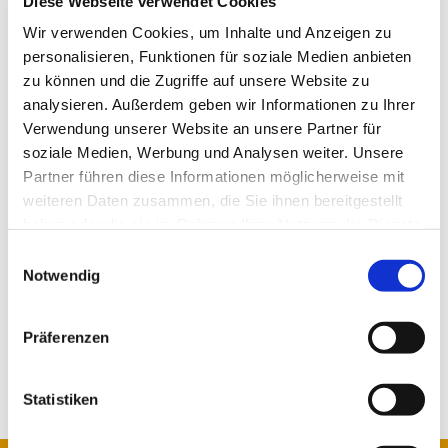
Diese Webseite verwendet Cookies
Kirche in Ibbenbüren
“. Ihr Ziel ist die
Wir verwenden Cookies, um Inhalte und Anzeigen zu
Förderung von Projekten, die der Erneuerung
personalisieren, Funktionen für soziale Medien anbieten
der Kirchengemeinde in den verschiedenen
zu können und die Zugriffe auf unsere Website zu
Bereichen des Gemeindelebens dienen. Sie
analysieren. Außerdem geben wir Informationen zu Ihrer
möchte Reformen anstoßen und initiieren und
Verwendung unserer Website an unsere Partner für
unterstützt innovative bauliche, soziale und
soziale Medien, Werbung und Analysen weiter. Unsere
kulturelle Projekte in allen Ortsteilen der Stadt
Partner führen diese Informationen möglicherweise mit
weiteren Daten zusammen, die Sie ihnen bereitgestellt
Ibbenbüren.
haben oder die sie im Rahmen Ihrer Nutzung der Dienste
gesammelt haben.
Einwilligungsauswahl
Notwendig
Sie freuen sich schon auf den Start der Ausstellung: Das Vorbereitungsteam
vor der Christuskirche (v.l.:) Pfarrer i. R. Reinhard Lohmeyer, Pfarrerin
Adelheid Zuehlsdorf-Meder, Markus Heinze, Pfarrerin Lena Stubben, Dr.
Präferenzen
Thorsten Jacobi, Marlies Beckemeyer und Superintendent André Ost. Foto:
Christine Fernkorn.
Statistiken