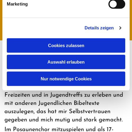
Marketing
Mein persönliches
Schatzkästchen
Details zeigen
Cookies zulassen
Pfarrer i.R. Reinhard Lohmeyer,
Auswahl erlauben
Vorstand Stiftung Ev. Kirche in
Ibbenbüren
Nur notwendige Cookies
„Als 15-Jähriger Evangelische Jugendarbeit auf
Freizeiten und in Jugendtreffs zu erleben und
mit anderen Jugendlichen Bibeltexte
auszulegen, das hat mir Selbstvertrauen
gegeben und mich mutig und stark gemacht.
Im Posaunenchor mitzuspielen und als 17-