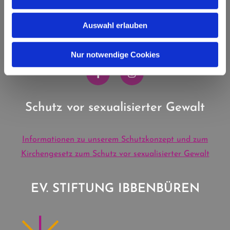
IBBENBÜREN
Auswahl erlauben
Kanalstraße 16 | 49477 Ibbenbüren
T: 05451 6480 | M:
info.evibb@ekvw.de
Nur notwendige Cookies
Schutz vor sexualisierter Gewalt
Informationen zu unserem Schutzkonzept und zum
Kirchengesetz zum Schutz vor sexualisierter Gewalt
EV. STIFTUNG IBBENBÜREN