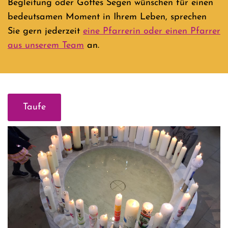
Begleitung oder Gottes Segen wünschen für einen
bedeutsamen Moment in Ihrem Leben, sprechen
Sie gern jederzeit
eine Pfarrerin oder einen Pfarrer
aus unserem Team
an.
Taufe