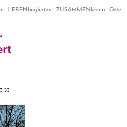
en
LEBENbegleiten
ZUSAMMENleben
Orte
r
ert
13:33