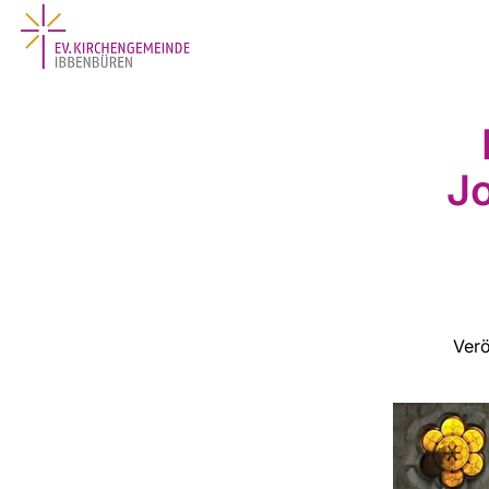
Jo
Verö