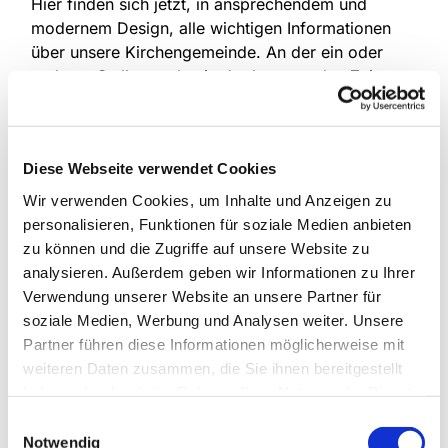
Hier finden sich jetzt, in ansprechendem und
modernem Design, alle wichtigen Informationen
über unsere Kirchengemeinde. An der ein oder
anderen Stelle werden in der kommenden Zeit
noch Angebote ergänzt oder weitere Informationen
hinzugefügt.
Wenn Ihnen beim Besuch der Webseite auffällt,
Diese Webseite verwendet Cookies
dass etwas wichtiges fehlt, wenn irgendwo etwas
Wir verwenden Cookies, um Inhalte und Anzeigen zu
nicht funktioniert oder etwas falsch dargestellt
personalisieren, Funktionen für soziale Medien anbieten
wird, teilen Sie uns dies gern mit!
zu können und die Zugriffe auf unsere Website zu
analysieren. Außerdem geben wir Informationen zu Ihrer
Verwendung unserer Website an unsere Partner für
soziale Medien, Werbung und Analysen weiter. Unsere
Partner führen diese Informationen möglicherweise mit
weiteren Daten zusammen, die Sie ihnen bereitgestellt
haben oder die sie im Rahmen Ihrer Nutzung der Dienste
Dies könnte Sie auch
gesammelt haben.
Einwilligungsauswahl
Notwendig