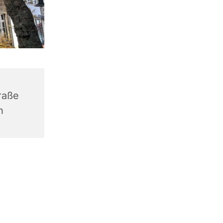
raße
n