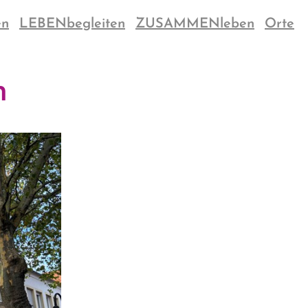
en
LEBENbegleiten
ZUSAMMENleben
Orte
n