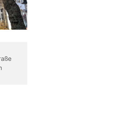
raße
n