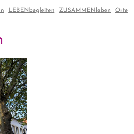
en
LEBENbegleiten
ZUSAMMENleben
Orte
n