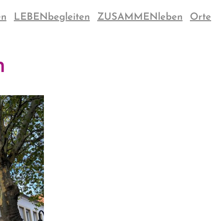
en
LEBENbegleiten
ZUSAMMENleben
Orte
n