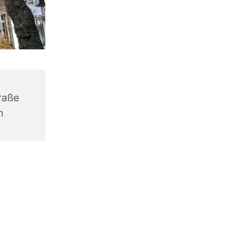
raße
n