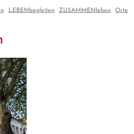
en
LEBENbegleiten
ZUSAMMENleben
Orte
n