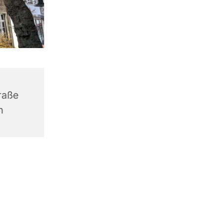
raße
n