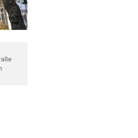
raße
n