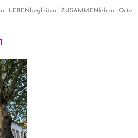
en
LEBENbegleiten
ZUSAMMENleben
Orte
n