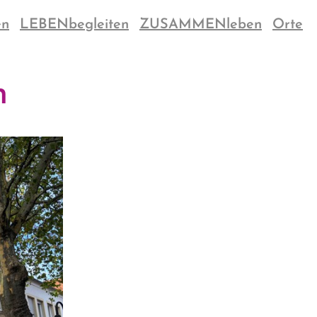
en
LEBENbegleiten
ZUSAMMENleben
Orte
n