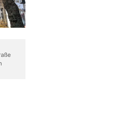
raße
n