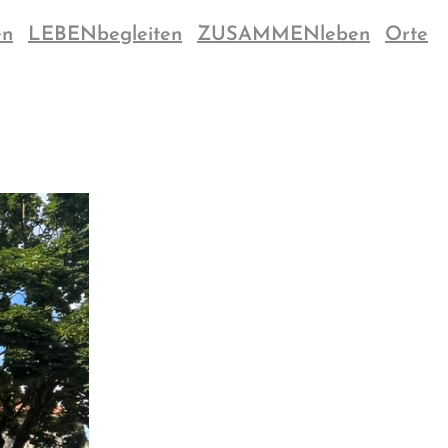
en
LEBENbegleiten
ZUSAMMENleben
Orte