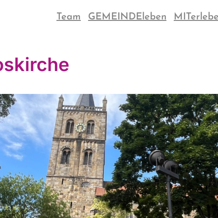
Team
GEMEINDEleben
MITerleb
skirche