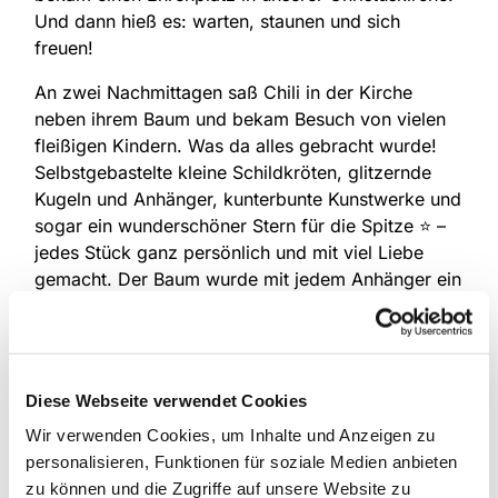
Und dann hieß es: warten, staunen und sich
freuen!
An zwei Nachmittagen saß Chili in der Kirche
neben ihrem Baum und bekam Besuch von vielen
fleißigen Kindern. Was da alles gebracht wurde!
Selbstgebastelte kleine Schildkröten, glitzernde
Kugeln und Anhänger, kunterbunte Kunstwerke und
sogar ein wunderschöner Stern für die Spitze ⭐ –
jedes Stück ganz persönlich und mit viel Liebe
gemacht. Der Baum wurde mit jedem Anhänger ein
bisschen fröhlicher – und Chili ein bisschen
glücklicher.
Damit auch alles gut bewacht ist, hat Chili sogar in
Diese Webseite verwendet Cookies
einem kleinen Geschenkkarton direkt unter dem
Tannenbaum übernachtet. So konnte sie
Wir verwenden Cookies, um Inhalte und Anzeigen zu
aufpassen, dass kein Schmuck verloren geht und
personalisieren, Funktionen für soziale Medien anbieten
der Baum über Nacht weiter so schön strahlt.
zu können und die Zugriffe auf unsere Website zu