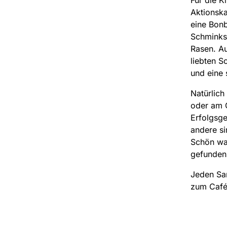
Aktionska
eine Bonb
Schminkst
Rasen. Au
liebten S
und eine 
Natürlich
oder am G
Erfolgsge
andere si
Schön wa
gefunden
Jeden Sam
zum Café 