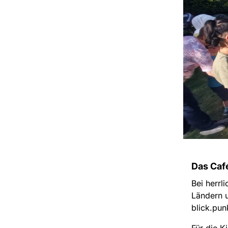
Das Café
Bei herrl
Ländern u
blick.pun
Für die K