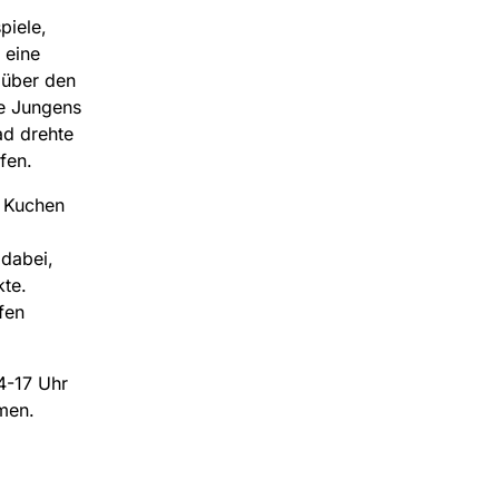
piele,
 eine
 über den
ie Jungens
ad drehte
fen.
d Kuchen
 dabei,
kte.
fen
4-17 Uhr
men.