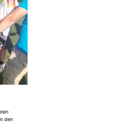
elen
um den