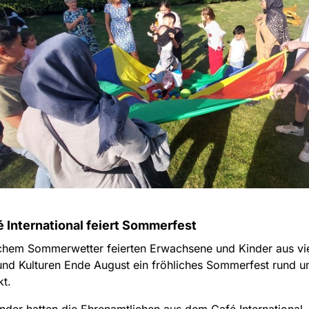
 International feiert Sommerfest
ichem Sommerwetter feierten Erwachsene und Kinder aus vi
nd Kulturen Ende August ein fröhliches Sommerfest rund 
kt.
inder hatten die Ehrenamtlichen aus dem Café International