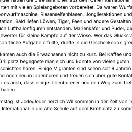
rten mit vielen Spielangeboten vorbereitet. Da waren Wurfs
onwurfmaschine, Riesenseifenblasen, Jonglieraktionen und
ation. Bald liefen Löwen, Tiger, Feen und andere Gestalten
ch Luftballonfiguren entstanden: Marienkäfer und Pudel, d
chwerter für kleine Kämpfe auf der Wiese. Wer das Glücksr
sportliche Aufgabe erfüllte, durfte in die Geschenkebox grei
 kamen auch die Erwachsenen nicht zu kurz. Bei Kaffee un
rillplatz begegnete man sich und konnte von vielen guten
schichten hören. Einige Migranten sind schon seit 8 Jahren
nd noch neu in Ibbenbüren und freuen sich über gute Konta
r es auch, dass einige Ibbenbürener neu den Weg zum Tref
 haben.
stag ist Jede/Jeder herzlich Willkommen in der Zeit von 1
International in die Alte Schule auf dem Kirchplatz zu kom