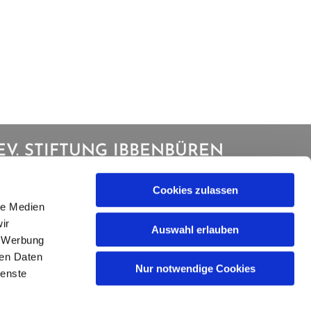
EV. STIFTUNG IBBENBÜREN
Cookies zulassen
le Medien
ir
Auswahl erlauben
, Werbung
ren Daten
Nur notwendige Cookies
ienste
in