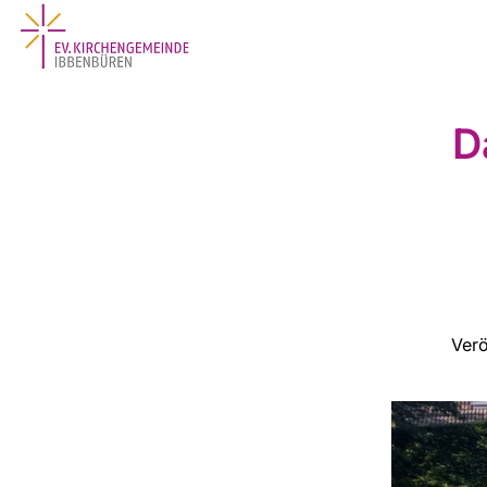
D
Verö