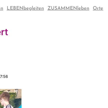
en
LEBENbegleiten
ZUSAMMENleben
Orte
rt
17:56