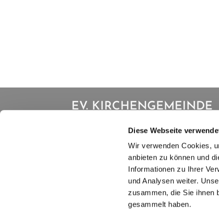
EV. KIRCHENGEMEINDE
IBBENBÜREN
Diese Webseite verwende
Wir verwenden Cookies, um
Kanalstraße 16 | 49477 Ibbenbüren
anbieten zu können und di
T: 05451 6480 | M:
info.evibb@ekvw.de
Informationen zu Ihrer Ve
und Analysen weiter. Unse
zusammen, die Sie ihnen b
gesammelt haben.
I