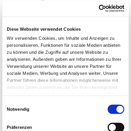
17.00 Uhr.
Herzliche Einladung den Frieden und das Licht in
die Welt zu tragen.
Diese Webseite verwendet Cookies
Wir verwenden Cookies, um Inhalte und Anzeigen zu
personalisieren, Funktionen für soziale Medien anbieten
zu können und die Zugriffe auf unsere Website zu
analysieren. Außerdem geben wir Informationen zu Ihrer
Verwendung unserer Website an unsere Partner für
soziale Medien, Werbung und Analysen weiter. Unsere
Partner führen diese Informationen möglicherweise mit
Dies könnte Sie auch
weiteren Daten zusammen, die Sie ihnen bereitgestellt
interessieren
haben oder die sie im Rahmen Ihrer Nutzung der Dienste
gesammelt haben.
Einwilligungsauswahl
Notwendig
Präferenzen