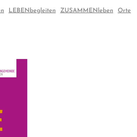
en
LEBENbegleiten
ZUSAMMENleben
Orte