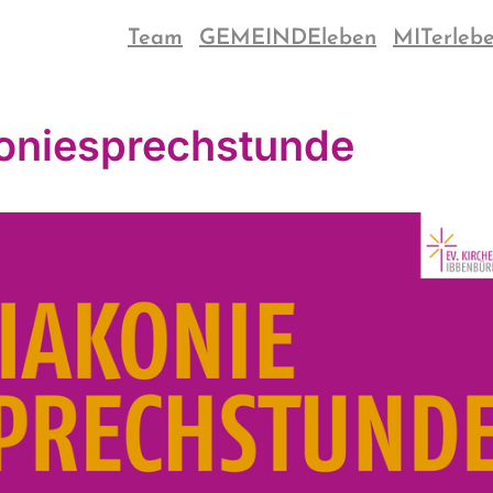
Team
GEMEINDEleben
MITerleb
oniesprechstunde