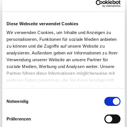
Diese Webseite verwendet Cookies
Wir verwenden Cookies, um Inhalte und Anzeigen zu
personalisieren, Funktionen für soziale Medien anbieten
zu können und die Zugriffe auf unsere Website zu
analysieren. Außerdem geben wir Informationen zu Ihrer
Verwendung unserer Website an unsere Partner für
soziale Medien, Werbung und Analysen weiter. Unsere
Dies könnte Sie auch
Partner führen diese Informationen möglicherweise mit
interessieren
weiteren Daten zusammen, die Sie ihnen bereitgestellt
haben oder die sie im Rahmen Ihrer Nutzung der Dienste
gesammelt haben.
Einwilligungsauswahl
Notwendig
Präferenzen