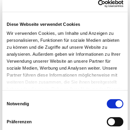
Diese Webseite verwendet Cookies
Wir verwenden Cookies, um Inhalte und Anzeigen zu
personalisieren, Funktionen für soziale Medien anbieten
zu können und die Zugriffe auf unsere Website zu
analysieren. Außerdem geben wir Informationen zu Ihrer
Verwendung unserer Website an unsere Partner für
soziale Medien, Werbung und Analysen weiter. Unsere
Dies könnte Sie auch
Partner führen diese Informationen möglicherweise mit
interessieren
weiteren Daten zusammen, die Sie ihnen bereitgestellt
haben oder die sie im Rahmen Ihrer Nutzung der Dienste
gesammelt haben.
Einwilligungsauswahl
Notwendig
Präferenzen