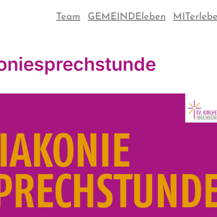
Team
GEMEINDEleben
MITerleb
oniesprechstunde