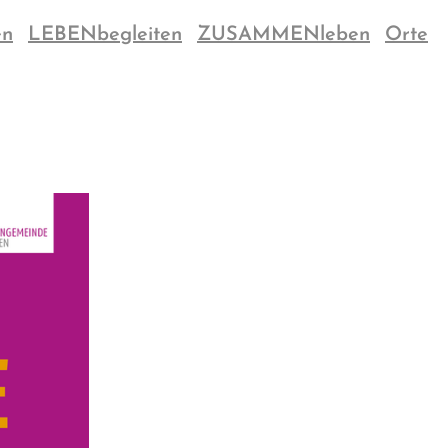
en
LEBENbegleiten
ZUSAMMENleben
Orte