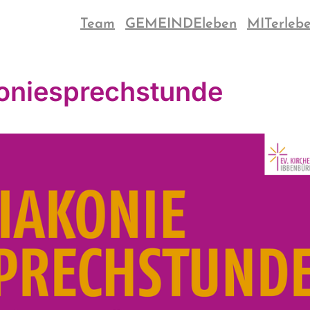
Team
GEMEINDEleben
MITerleb
oniesprechstunde