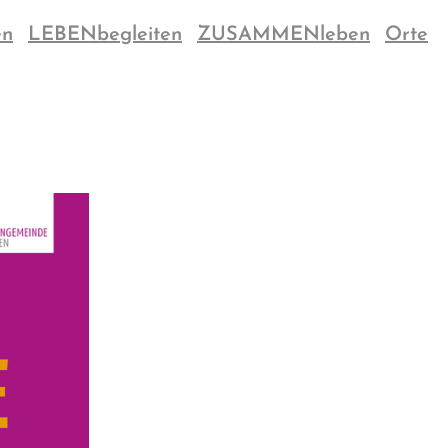
en
LEBENbegleiten
ZUSAMMENleben
Orte