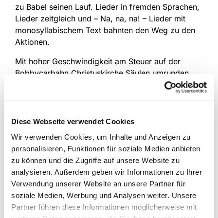
zu Babel seinen Lauf. Lieder in fremden Sprachen,
Lieder zeitgleich und – Na, na, na! – Lieder mit
monosyllabischem Text bahnten den Weg zu den
Aktionen.
Mit hoher Geschwindigkeit am Steuer auf der
Bobbycarbahn Christuskirche Säulen umrunden
und Barrieren übersehen, ohne Führerschein, mit
unzuverlässiger Lenkung, aber einer gesunden
Portion Gottvertrauen heile ankommen.
Diese Webseite verwendet Cookies
Ein gutes Stück Pizza und töfte Getränke zur
Wir verwenden Cookies, um Inhalte und Anzeigen zu
Stärkung für die Aufgaben des Lebens. Meterhohe,
personalisieren, Funktionen für soziale Medien anbieten
zusammenkrachende Türme auf der Bausstelle
zu können und die Zugriffe auf unsere Website zu
Babel und drei Oasen der Ruhe am Maltisch, auf
analysieren. Außerdem geben wir Informationen zu Ihrer
der Spieldecke und bei Fürbitten und Vaterunser,
Verwendung unserer Website an unsere Partner für
eingeleitet durch die Pizza-Polonaise. Müde bin
soziale Medien, Werbung und Analysen weiter. Unsere
ich, geh zur Ruh, mache meine Augen zu. Amen.
Partner führen diese Informationen möglicherweise mit