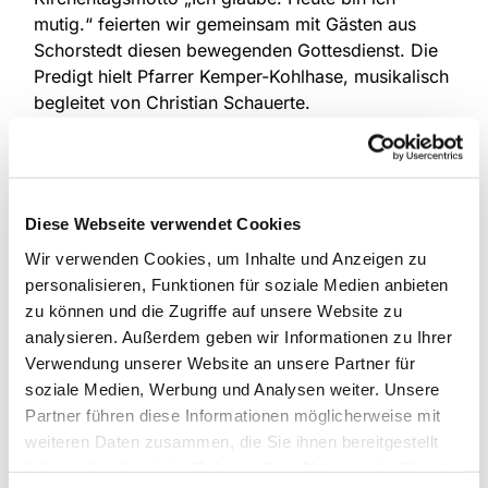
mutig.“ feierten wir gemeinsam mit Gästen aus
Schorstedt diesen bewegenden Gottesdienst. Die
Predigt hielt Pfarrer Kemper-Kohlhase, musikalisch
begleitet von Christian Schauerte.
Die Übergabe wurde feierlich begangen,
Erinnerungen geteilt und gute Wünsche
ausgetauscht. Beim Kirchkaffee gab es
Gelegenheit zum Kennenlernen, und ein
Diese Webseite verwendet Cookies
norwegisches Weihnachtslied rundete die Feier ab.
Wir verwenden Cookies, um Inhalte und Anzeigen zu
personalisieren, Funktionen für soziale Medien anbieten
Am 14. September 2025 werden die
zu können und die Zugriffe auf unsere Website zu
Prinzipalstücke in Schorstedt offiziell eingeweiht –
analysieren. Außerdem geben wir Informationen zu Ihrer
eine herzliche Einladung an alle!
Verwendung unserer Website an unsere Partner für
soziale Medien, Werbung und Analysen weiter. Unsere
Partner führen diese Informationen möglicherweise mit
weiteren Daten zusammen, die Sie ihnen bereitgestellt
haben oder die sie im Rahmen Ihrer Nutzung der Dienste