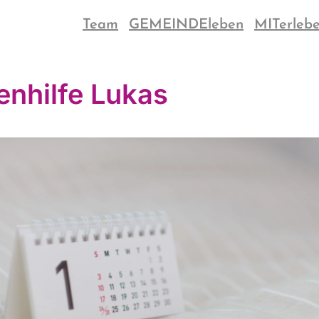
Team
GEMEINDEleben
MITerleb
enhilfe Lukas