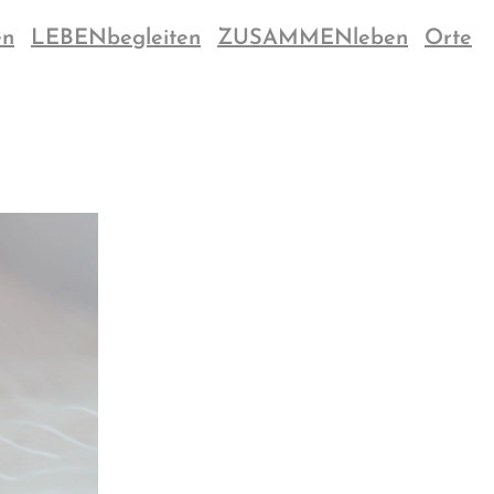
en
LEBENbegleiten
ZUSAMMENleben
Orte