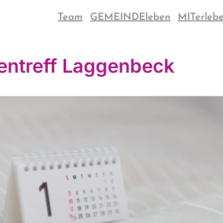
Team
GEMEINDEleben
MITerleb
entreff Laggenbeck