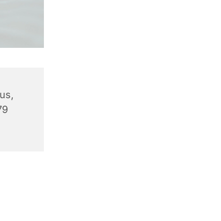
us,
79