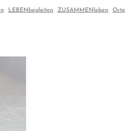
en
LEBENbegleiten
ZUSAMMENleben
Orte