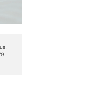
us,
79