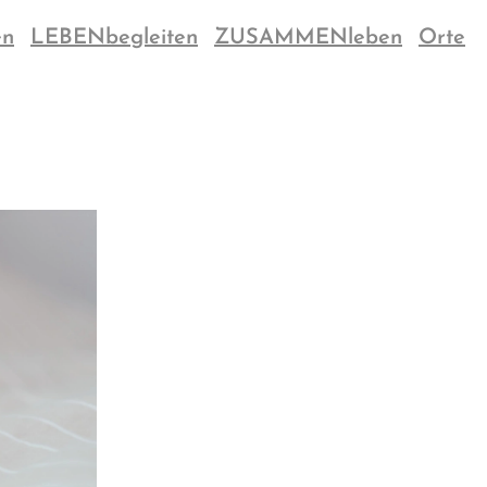
en
LEBENbegleiten
ZUSAMMENleben
Orte