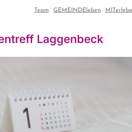
Team
GEMEINDEleben
MITerleb
entreff Laggenbeck