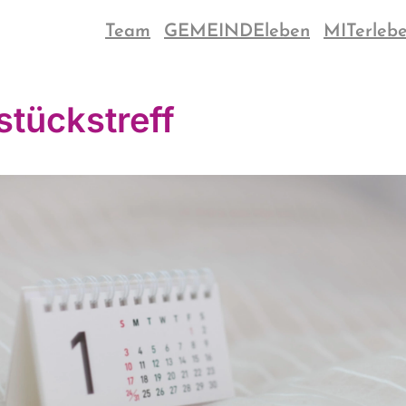
Team
GEMEINDEleben
MITerleb
stückstreff