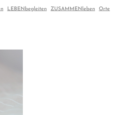
en
LEBENbegleiten
ZUSAMMENleben
Orte