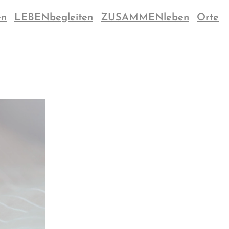
en
LEBENbegleiten
ZUSAMMENleben
Orte