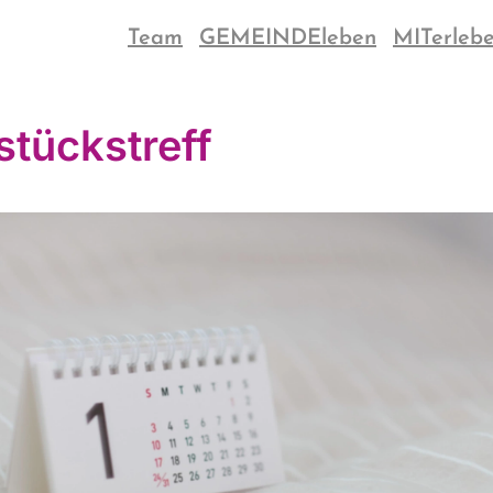
Team
GEMEINDEleben
MITerleb
stückstreff