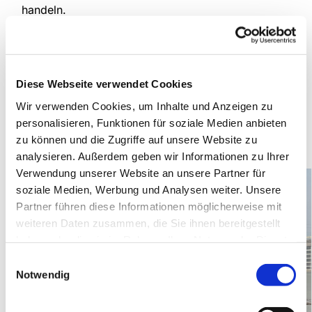
handeln.
Solche Schulungen leisten einen wichtigen Beitrag
zur Sicherheit aller – sowohl im beruflichen Alltag
als auch im privaten Umfeld. Denn im Notfall zählt
Diese Webseite verwendet Cookies
jede Sekunde, und gut vorbereitet zu sein, kann
entscheidend sein.
Wir verwenden Cookies, um Inhalte und Anzeigen zu
personalisieren, Funktionen für soziale Medien anbieten
Ein großes Dankeschön an alle Beteiligten für die
zu können und die Zugriffe auf unsere Website zu
wertvollen Tipps und den Einsatz!
analysieren. Außerdem geben wir Informationen zu Ihrer
Verwendung unserer Website an unsere Partner für
soziale Medien, Werbung und Analysen weiter. Unsere
Partner führen diese Informationen möglicherweise mit
weiteren Daten zusammen, die Sie ihnen bereitgestellt
haben oder die sie im Rahmen Ihrer Nutzung der Dienste
gesammelt haben.
Einwilligungsauswahl
Notwendig