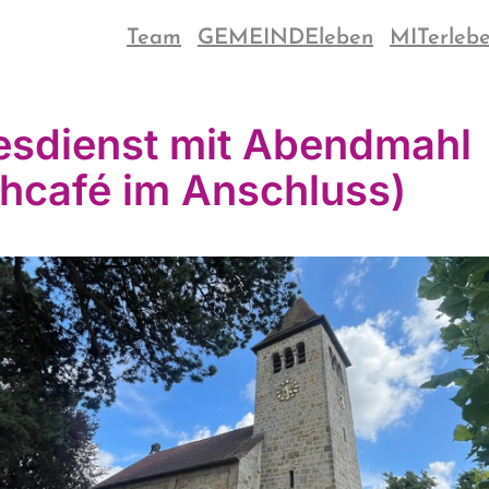
Team
GEMEINDEleben
MITerleb
esdienst mit Abendmahl
chcafé im Anschluss)