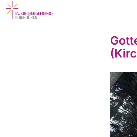
Gott
(Kir