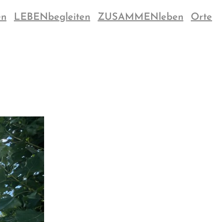
en
LEBENbegleiten
ZUSAMMENleben
Orte