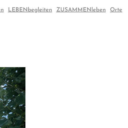
en
LEBENbegleiten
ZUSAMMENleben
Orte