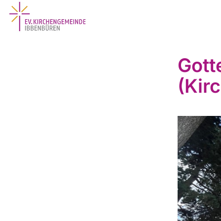
Gott
(Kir