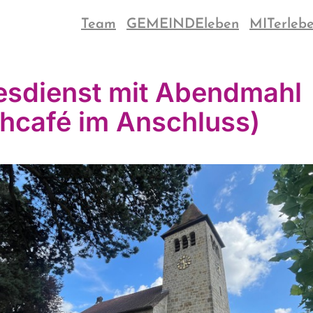
Team
GEMEINDEleben
MITerleb
esdienst mit Abendmahl
chcafé im Anschluss)