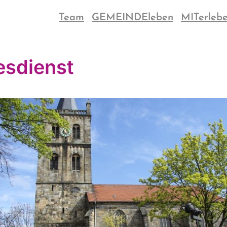
Team
GEMEINDEleben
MITerleb
esdienst