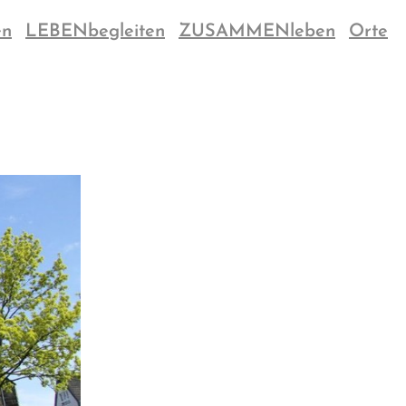
en
LEBENbegleiten
ZUSAMMENleben
Orte