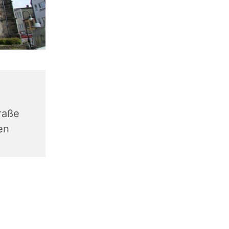
raße
en