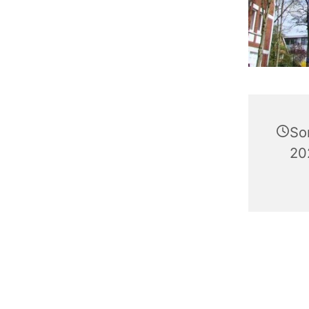
So
20