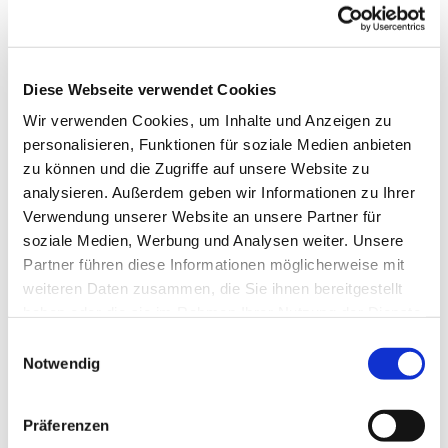
Diese Webseite verwendet Cookies
Wir verwenden Cookies, um Inhalte und Anzeigen zu
personalisieren, Funktionen für soziale Medien anbieten
zu können und die Zugriffe auf unsere Website zu
analysieren. Außerdem geben wir Informationen zu Ihrer
Verwendung unserer Website an unsere Partner für
soziale Medien, Werbung und Analysen weiter. Unsere
Dies könnte Sie auch
Partner führen diese Informationen möglicherweise mit
interessieren
weiteren Daten zusammen, die Sie ihnen bereitgestellt
haben oder die sie im Rahmen Ihrer Nutzung der Dienste
gesammelt haben.
Einwilligungsauswahl
Notwendig
Präferenzen