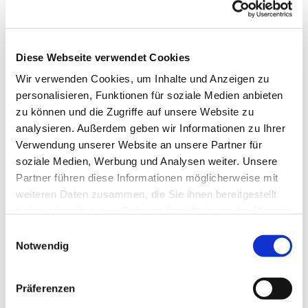
Diese Webseite verwendet Cookies
Wir verwenden Cookies, um Inhalte und Anzeigen zu
personalisieren, Funktionen für soziale Medien anbieten
zu können und die Zugriffe auf unsere Website zu
analysieren. Außerdem geben wir Informationen zu Ihrer
Verwendung unserer Website an unsere Partner für
soziale Medien, Werbung und Analysen weiter. Unsere
Dies könnte Sie auch
Partner führen diese Informationen möglicherweise mit
interessieren
weiteren Daten zusammen, die Sie ihnen bereitgestellt
haben oder die sie im Rahmen Ihrer Nutzung der Dienste
gesammelt haben.
Einwilligungsauswahl
Notwendig
Präferenzen