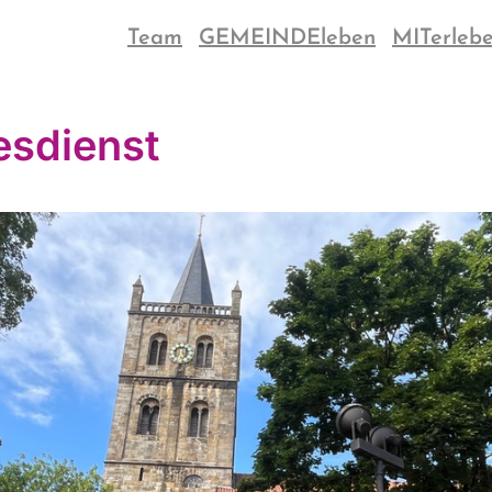
Team
GEMEINDEleben
MITerleb
esdienst