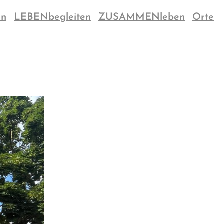
en
LEBENbegleiten
ZUSAMMENleben
Orte