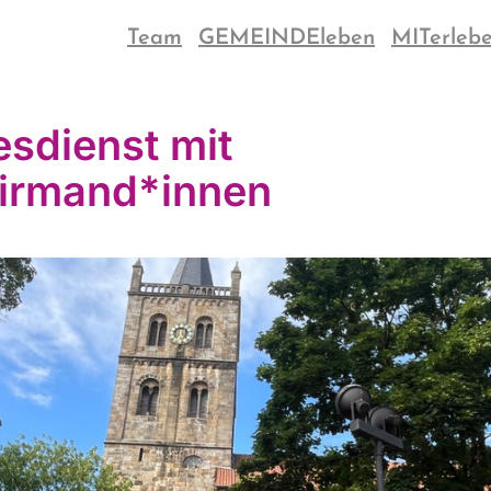
Team
GEMEINDEleben
MITerleb
esdienst mit
irmand*innen