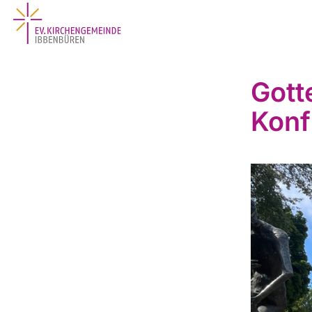
Gott
Konf