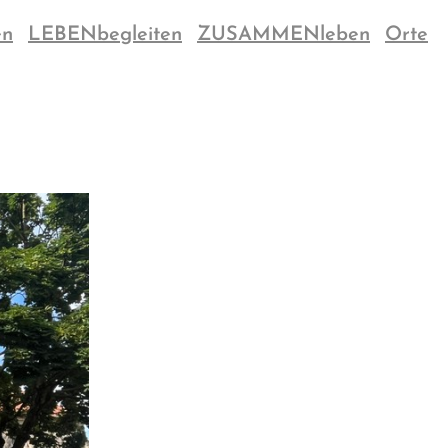
en
LEBENbegleiten
ZUSAMMENleben
Orte