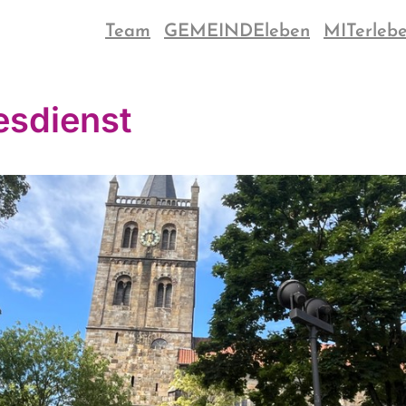
Team
GEMEINDEleben
MITerleb
esdienst