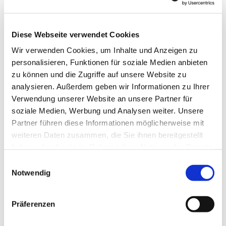
Diese Webseite verwendet Cookies
Wir verwenden Cookies, um Inhalte und Anzeigen zu
personalisieren, Funktionen für soziale Medien anbieten
zu können und die Zugriffe auf unsere Website zu
analysieren. Außerdem geben wir Informationen zu Ihrer
Verwendung unserer Website an unsere Partner für
Dies könnte Sie auch
soziale Medien, Werbung und Analysen weiter. Unsere
interessieren
Partner führen diese Informationen möglicherweise mit
weiteren Daten zusammen, die Sie ihnen bereitgestellt
haben oder die sie im Rahmen Ihrer Nutzung der Dienste
gesammelt haben.
Einwilligungsauswahl
Notwendig
Präferenzen