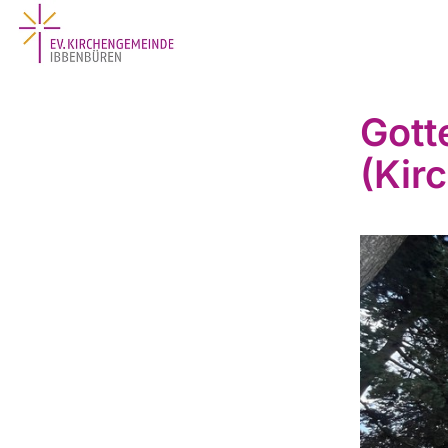
Gott
(Kir