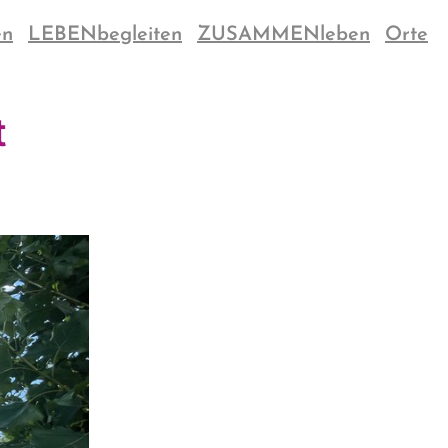
en
LEBENbegleiten
ZUSAMMENleben
Orte
t