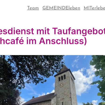
Team
GEMEINDEleben
MITerleb
esdienst mit Taufangebo
chcafé im Anschluss)