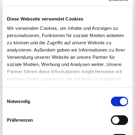
Diese Webseite verwendet Cookies
Wir verwenden Cookies, um Inhalte und Anzeigen zu
personalisieren, Funktionen für soziale Medien anbieten
zu können und die Zugriffe auf unsere Website zu
analysieren. Außerdem geben wir Informationen zu Ihrer
Verwendung unserer Website an unsere Partner für
Dies könnte Sie auch
soziale Medien, Werbung und Analysen weiter. Unsere
interessieren
Partner führen diese Informationen möglicherweise mit
weiteren Daten zusammen, die Sie ihnen bereitgestellt
haben oder die sie im Rahmen Ihrer Nutzung der Dienste
gesammelt haben.
Einwilligungsauswahl
Notwendig
Präferenzen