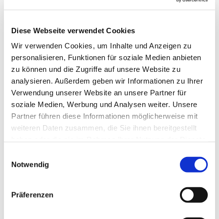
Diese Webseite verwendet Cookies
Wir verwenden Cookies, um Inhalte und Anzeigen zu
personalisieren, Funktionen für soziale Medien anbieten
zu können und die Zugriffe auf unsere Website zu
analysieren. Außerdem geben wir Informationen zu Ihrer
Verwendung unserer Website an unsere Partner für
Dies könnte Sie auch
soziale Medien, Werbung und Analysen weiter. Unsere
interessieren
Partner führen diese Informationen möglicherweise mit
weiteren Daten zusammen, die Sie ihnen bereitgestellt
haben oder die sie im Rahmen Ihrer Nutzung der Dienste
gesammelt haben.
Einwilligungsauswahl
Notwendig
Präferenzen