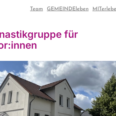
Team
GEMEINDEleben
MITerleb
astikgruppe für
or:innen