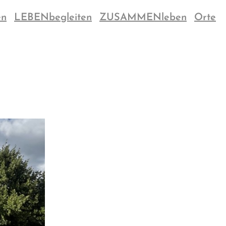
en
LEBENbegleiten
ZUSAMMENleben
Orte