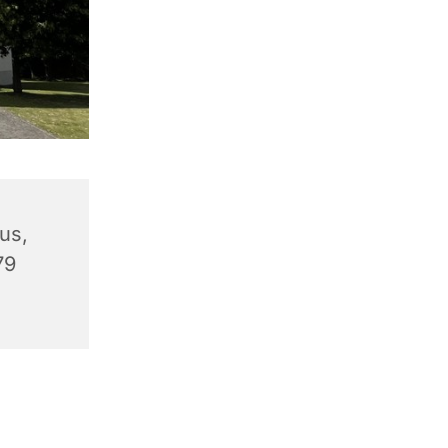
us,
79