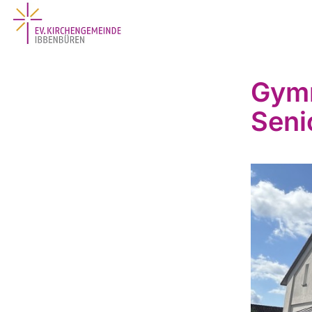
Gymn
Seni