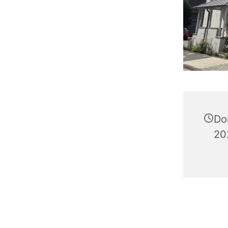
Do
20