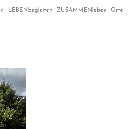
en
LEBENbegleiten
ZUSAMMENleben
Orte