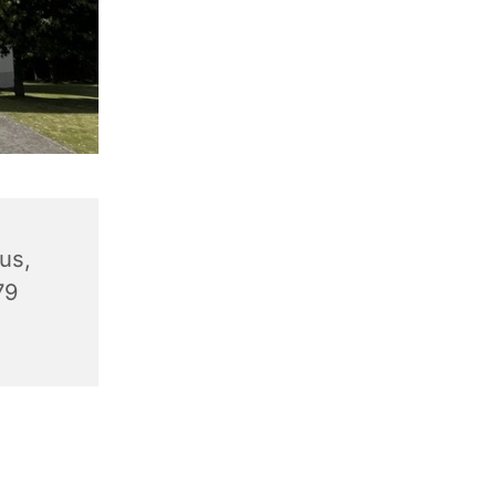
us,
79