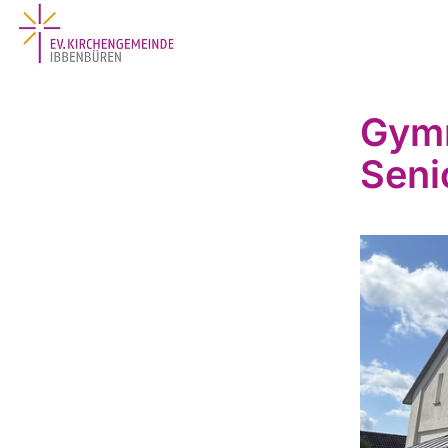
Gymn
Seni