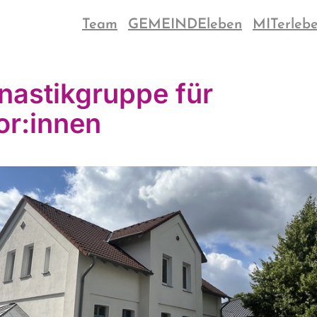
Team
GEMEINDEleben
MITerleb
astikgruppe für
or:innen