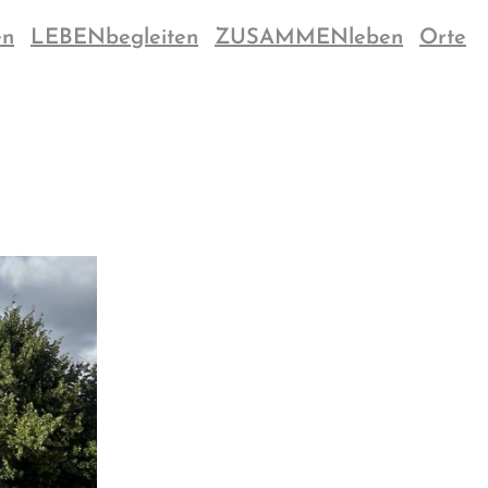
en
LEBENbegleiten
ZUSAMMENleben
Orte