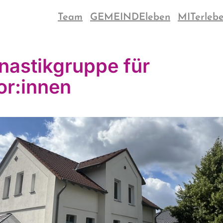
Team
GEMEINDEleben
MITerleb
astikgruppe für
or:innen