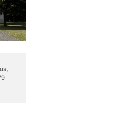
us,
79