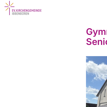
Gymn
Seni