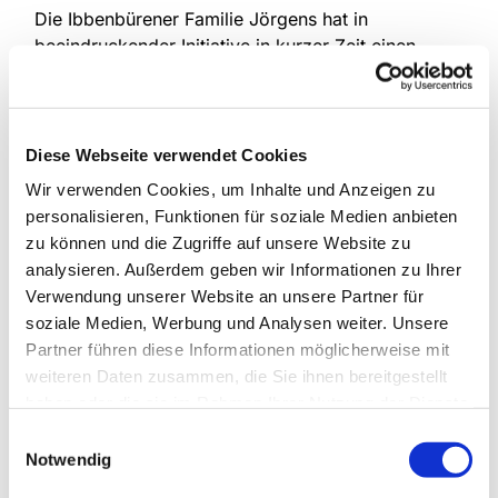
Die Ibbenbürener Familie Jörgens hat in
beeindruckender Initiative in kurzer Zeit einen
Spielplatz für Kinder im Township Ashdown
realisiert. Siehe Artikel im aktuellen Gemeindebrief
12. - Jetzt können noch einige weitere Geräte
installiert werden. Insgesamt sind über 20.000€ an
Diese Webseite verwendet Cookies
Spenden eingegangen.
Chapeau!
Wir verwenden Cookies, um Inhalte und Anzeigen zu
personalisieren, Funktionen für soziale Medien anbieten
Text: Reinhard Lohmeyer
zu können und die Zugriffe auf unsere Website zu
analysieren. Außerdem geben wir Informationen zu Ihrer
Verwendung unserer Website an unsere Partner für
soziale Medien, Werbung und Analysen weiter. Unsere
Partner führen diese Informationen möglicherweise mit
weiteren Daten zusammen, die Sie ihnen bereitgestellt
Dies könnte Sie auch
haben oder die sie im Rahmen Ihrer Nutzung der Dienste
interessieren
gesammelt haben.
Einwilligungsauswahl
Notwendig