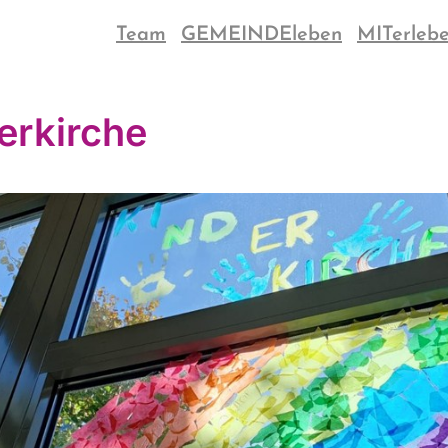
Team
GEMEINDEleben
MITerleb
erkirche