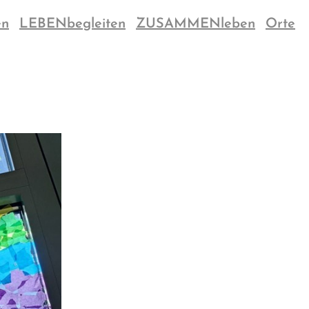
en
LEBENbegleiten
ZUSAMMENleben
Orte