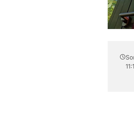
So
11: