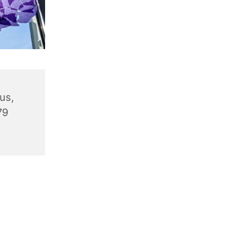
us,
79