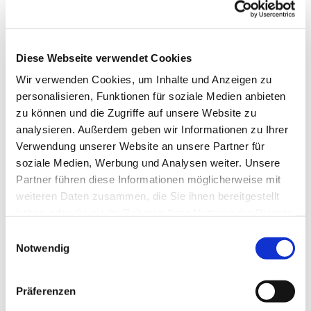
Diese Webseite verwendet Cookies
Wir verwenden Cookies, um Inhalte und Anzeigen zu
personalisieren, Funktionen für soziale Medien anbieten
zu können und die Zugriffe auf unsere Website zu
analysieren. Außerdem geben wir Informationen zu Ihrer
Verwendung unserer Website an unsere Partner für
soziale Medien, Werbung und Analysen weiter. Unsere
Dies könnte Sie auch
Partner führen diese Informationen möglicherweise mit
interessieren
weiteren Daten zusammen, die Sie ihnen bereitgestellt
haben oder die sie im Rahmen Ihrer Nutzung der Dienste
gesammelt haben.
Einwilligungsauswahl
Notwendig
Präferenzen