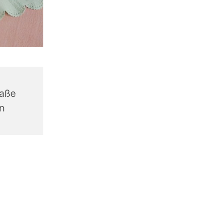
raße
n