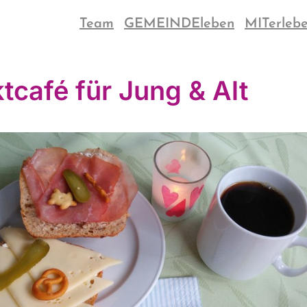
Team
GEMEINDEleben
MITerleb
tcafé für Jung & Alt