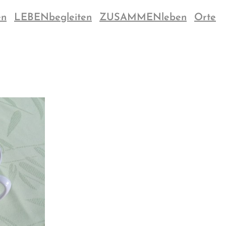
en
LEBENbegleiten
ZUSAMMENleben
Orte