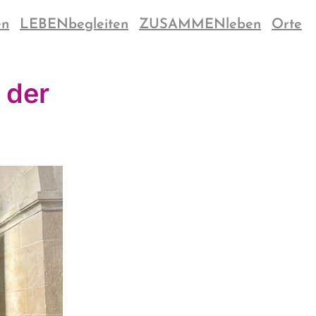
en
LEBENbegleiten
ZUSAMMENleben
Orte
 der