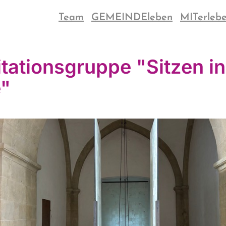
Team
GEMEINDEleben
MITerleb
tationsgruppe "Sitzen in
e"