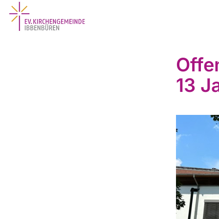
Offe
13 J