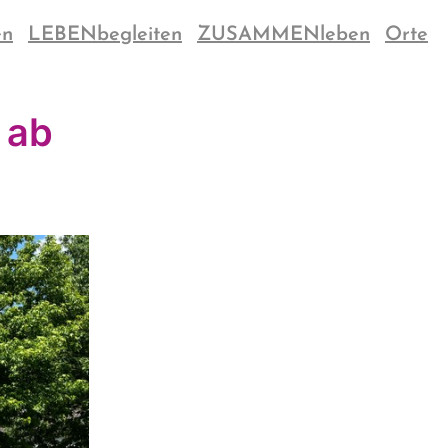
en
LEBENbegleiten
ZUSAMMENleben
Orte
 ab