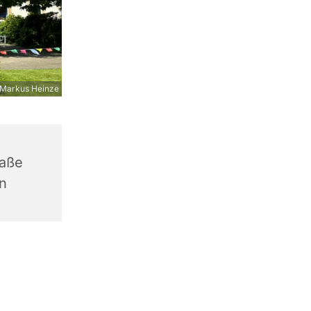
Markus Heinze
raße
n